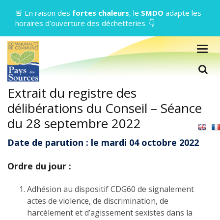
Gestion des traceurs
🚨 En raison des
fortes chaleurs
, le
SMDO
adapte les
horaires d’ouverture des déchetteries. 👇
Togg
navig
L
Extrait du registre des
délibérations du Conseil – Séance
du 28 septembre 2022
Date de parution : le mardi 04 octobre 2022
Ordre du jour :
Adhésion au dispositif CDG60 de signalement
actes de violence, de discrimination, de
harcèlement et d’agissement sexistes dans la