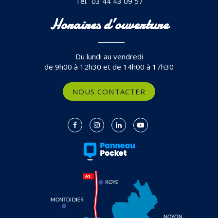
Tél. 03 44 43 09 57
Horaires d’ouverture
Du lundi au vendredi
de 9h00 à 12h30 et de 14h00 à 17h30
NOUS CONTACTER
Lien
Lien
Lien
Lien
vers
vers
vers
vers
le
le
le
la
compte
compte
compte
chaîne
Facebook
Instagram
Linkedin
Youtube