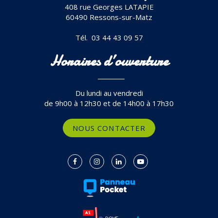
408 rue Georges LATAPIE
60490 Ressons-sur-Matz
Tél. 03 44 43 09 57
Horaires d’ouverture
Du lundi au vendredi
de 9h00 à 12h30 et de 14h00 à 17h30
NOUS CONTACTER
Lien
Lien
Lien
Lien
vers
vers
vers
vers
le
le
le
la
compte
compte
compte
chaîne
Facebook
Instagram
Linkedin
Youtube