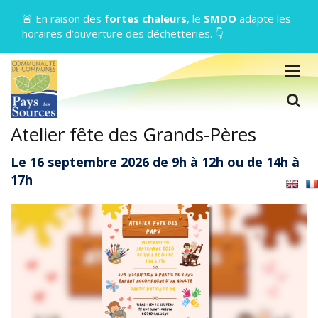
Gestion des traceurs
🚨 En raison des
fortes chaleurs
, le
SMDO
adapte les
horaires d’ouverture des déchetteries. 👇
Togg
navig
L
Atelier fête des Grands-Pères
Le
16
septembre
2026
de 9h à 12h ou de 14h à
17h