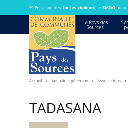
Gestion des traceurs
🚨 En raison des
fortes chaleurs
, le
SMDO
adapte
Le Pays des
Ser
Sources
p
Accueil
Annuaires généraux
Associations
TADASANA