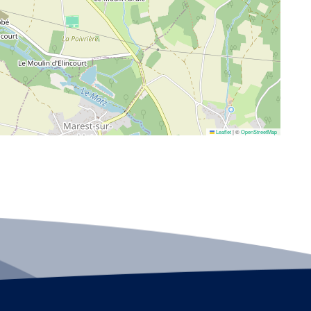
Leaflet
|
©
OpenStreetMap