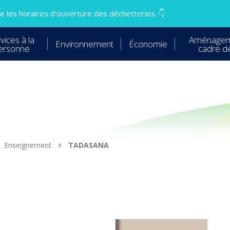
 les horaires d’ouverture des déchetteries. 👇
vices à la
Aménagem
Environnement
Économie
ersonne
cadre de
Enseignement
TADASANA