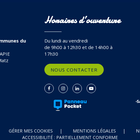
Horaires d’ouverture
mmunes du
Du lundi au vendredi
de 9h00 à 12h30 et de 14h00 à
TAPIE
17h30
Matz
NOUS CONTACTER
Lien
Lien
Lien
Lien
vers
vers
vers
vers
le
le
le
la
compte
compte
compte
chaîne
Facebook
Instagram
Linkedin
Youtube
GÉRER MES COOKIES
MENTIONS LÉGALES
N
ACCESSIBILITÉ : PARTIELLEMENT CONFORME