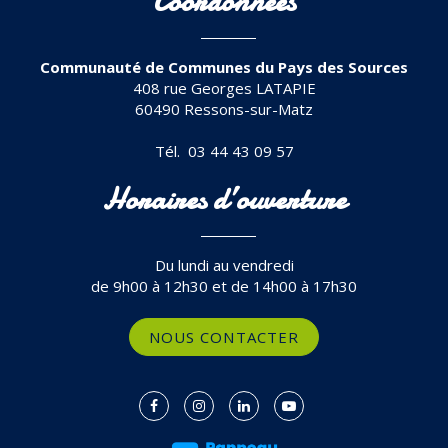
Coordonnées
Communauté de Communes du Pays des Sources
408 rue Georges LATAPIE
60490 Ressons-sur-Matz
Tél. 03 44 43 09 57
Horaires d’ouverture
Du lundi au vendredi
de 9h00 à 12h30 et de 14h00 à 17h30
NOUS CONTACTER
Lien
Lien
Lien
Lien
vers
vers
vers
vers