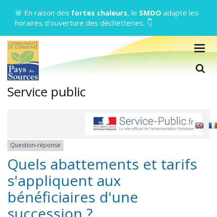
Gestion des traceurs
🚨 En raison des
fortes chaleurs
, le
SMDO
adapte les
horaires d’ouverture des déchetteries. 👇
Togg
navig
L
Service public
Question-réponse
Quels abattements et tarifs
s'appliquent aux
bénéficiaires d'une
succession ?