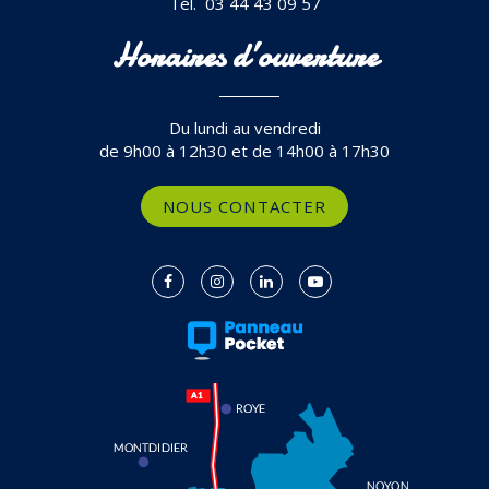
Tél. 03 44 43 09 57
Horaires d’ouverture
Du lundi au vendredi
de 9h00 à 12h30 et de 14h00 à 17h30
NOUS CONTACTER
Lien
Lien
Lien
Lien
vers
vers
vers
vers
le
le
le
la
compte
compte
compte
chaîne
Facebook
Instagram
Linkedin
Youtube