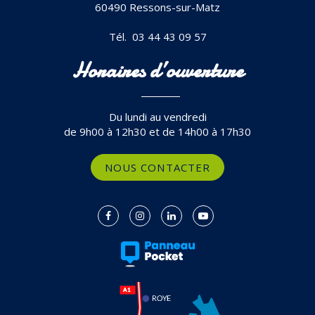
60490 Ressons-sur-Matz
Tél. 03 44 43 09 57
Horaires d’ouverture
Du lundi au vendredi
de 9h00 à 12h30 et de 14h00 à 17h30
NOUS CONTACTER
Lien
Lien
Lien
Lien
vers
vers
vers
vers
le
le
le
la
compte
compte
compte
chaîne
Facebook
Instagram
Linkedin
Youtube