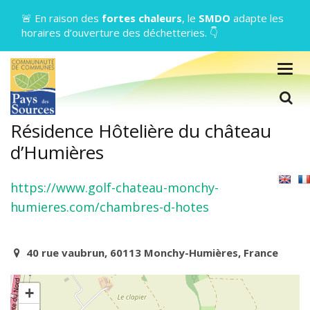
Gestion des traceurs
🚨 En raison des
fortes chaleurs
, le
SMDO
adapte les
horaires d’ouverture des déchetteries. 👇
Togg
navig
L
Résidence Hôtelière du château
d’Humières
https://www.golf-chateau-monchy-
humieres.com/chambres-d-hotes
40 rue vaubrun, 60113 Monchy-Humières, France
+