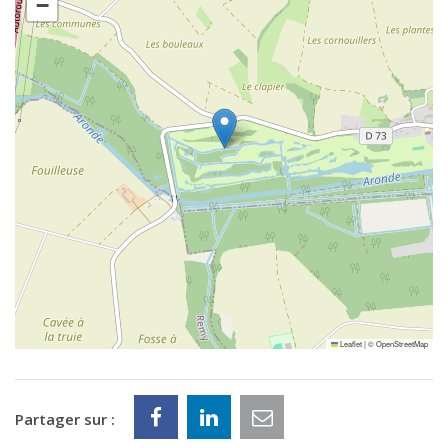
−
Leaflet
|
©
OpenStreetMap
Partager sur :